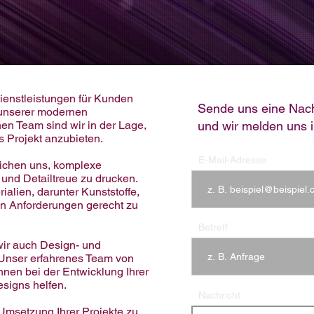
ienstleistungen für Kunden
Sende uns eine Nach
 unserer modernen
en Team sind wir in der Lage,
und wir melden uns i
s Projekt anzubieten.
E-Mail-Adresse
ichen uns, komplexe
und Detailtreue zu drucken.
alien, darunter Kunststoffe,
en Anforderungen gerecht zu
Betreff
ir auch Design- und
 Unser erfahrenes Team von
nen bei der Entwicklung Ihrer
esigns helfen.
Nachricht
 Umsetzung Ihrer Projekte zu