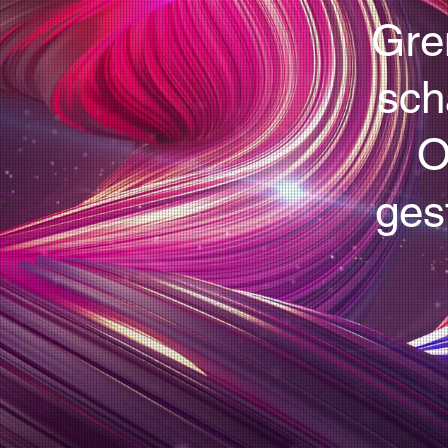
Gre
sch
O
ges