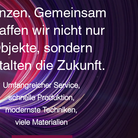
nzen. Gemeinsam
affen wir nicht nur
bjekte, sondern
talten die Zukunft.
Umfangreicher Service,
schnelle Produktion,
modernste Techniken,
viele Materialien