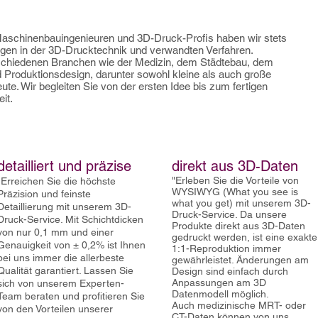
aschinenbauingenieuren und 3D-Druck-Profis haben wir stets
ngen in der 3D-Drucktechnik und verwandten Verfahren.
chiedenen Branchen wie der Medizin, dem Städtebau, dem
Produktionsdesign, darunter sowohl kleine als auch große
te. Wir begleiten Sie von der ersten Idee bis zum fertigen
it.
detailliert und präzise
direkt aus
3D-Daten
"Erleben Sie die Vorteile von
"Erreichen Sie die höchste
WYSIWYG (What you see is
Präzision und feinste
what you get) mit unserem 3D-
Detaillierung mit unserem 3D-
Druck-Service. Da unsere
Druck-Service. Mit Schichtdicken
Produkte direkt aus 3D-Daten
von nur 0,1 mm und einer
gedruckt werden, ist eine exakte
Genauigkeit von ± 0,2% ist Ihnen
1:1-Reproduktion immer
bei uns immer die allerbeste
gewährleistet. Änderungen am
Qualität garantiert. Lassen Sie
Design sind einfach durch
Anpassungen am 3D
sich von unserem Experten-
Datenmodell möglich.
Team beraten und profitieren Sie
Auch
medizinische
MRT- oder
von den Vorteilen unserer
CT-Daten können von uns