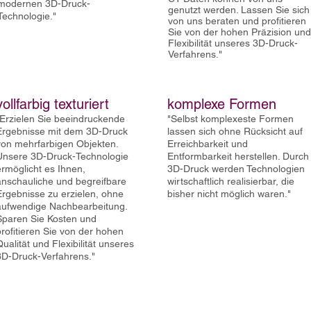
modernen 3D-Druck-
genutzt werden. Lassen Sie sich
Technologie."
von uns beraten und profitieren
Sie von der hohen Präzision und
Flexibilität unseres 3D-Druck-
Verfahrens."
vollfarbig texturiert
komplexe Formen
"Erzielen Sie beeindruckende
"
Selbst komplexeste Formen
Ergebnisse mit dem 3D-Druck
lassen sich ohne Rücksicht auf
von mehrfarbigen Objekten.
Erreichbarkeit und
Unsere 3D-Druck-Technologie
Entformbarkeit herstellen. Durch
ermöglicht es Ihnen,
3D-Druck werden Technologien
anschauliche und begreifbare
wirtschaftlich realisierbar, die
Ergebnisse zu erzielen, ohne
bisher nicht möglich waren."
aufwendige Nachbearbeitung.
Sparen Sie Kosten und
profitieren Sie von der hohen
Qualität und Flexibilität unseres
3D-Druck-Verfahrens."